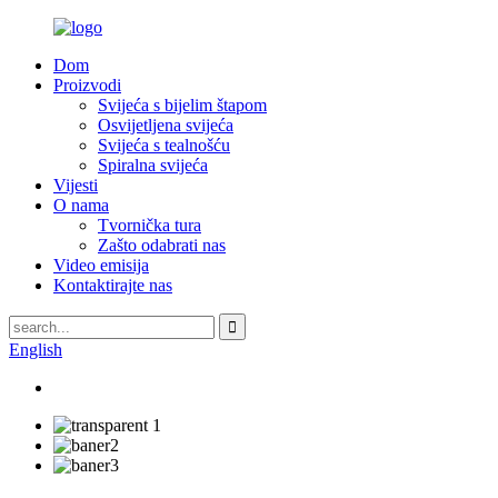
Dom
Proizvodi
Svijeća s bijelim štapom
Osvijetljena svijeća
Svijeća s tealnošću
Spiralna svijeća
Vijesti
O nama
Tvornička tura
Zašto odabrati nas
Video emisija
Kontaktirajte nas
English