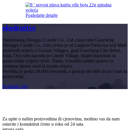
Pogledajte detalje
oko
društvo
Shjiazhuang Zhongya Candle Co., Ltd. (staro ime Gaocheng
Zhongya Candle Co., Ltd.) jedna je od Largerst Facto-rya koji Mail
proizvodi svijeću u Guxian Villageu, grad Gaocheng City Hebei,
Kina. Ovo selo nazvalo je Candle Village, dugim histortom za
proizvodnju svijeća ručno. Dakle, tvornički radnici gotovo iz
vremena djeteta znali bi izradu svijeća.
Površina je preko 30.000 četvornih, a postoji oko 600 stvari i radi na
proizvodnji.
Pročitajte više
pretplatiti se
& Biti u toku
Za upite o našim proizvodima ili cjenovima, molimo vas da nam
ostavite i kontaktirat ćemo u roku od 24 sata.
istraga sada