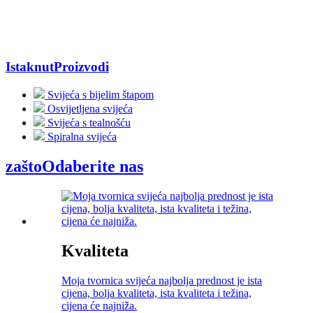
Istaknut
Proizvodi
Svijeća s bijelim štapom
Osvijetljena svijeća
Svijeća s tealnošću
Spiralna svijeća
zašto
Odaberite nas
Kvaliteta
Moja tvornica svijeća najbolja prednost je ista
cijena, bolja kvaliteta, ista kvaliteta i težina,
cijena će najniža.