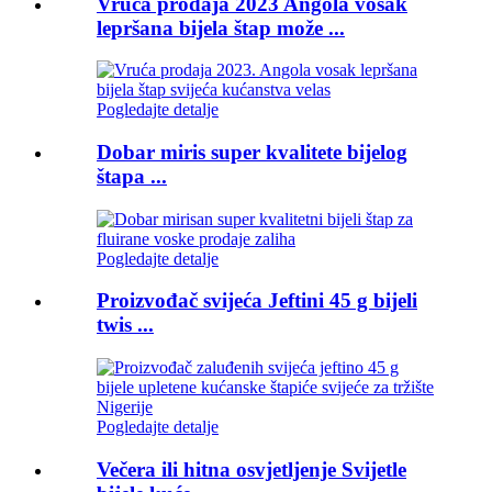
Vruća prodaja 2023 Angola vosak
lepršana bijela štap može ...
Pogledajte detalje
Dobar miris super kvalitete bijelog
štapa ...
Pogledajte detalje
Proizvođač svijeća Jeftini 45 g bijeli
twis ...
Pogledajte detalje
Večera ili hitna osvjetljenje Svijetle