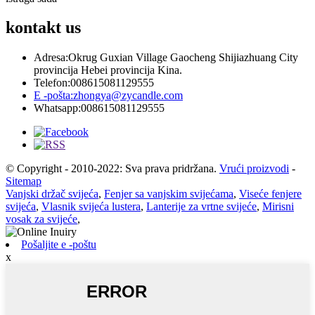
kontakt
us
Adresa:
Okrug Guxian Village Gaocheng Shijiazhuang City
provincija Hebei provincija Kina.
Telefon:
008615081129555
E -pošta:
zhongya@zycandle.com
Whatsapp:
008615081129555
© Copyright - 2010-2022: Sva prava pridržana.
Vrući proizvodi
-
Sitemap
Vanjski držač svijeća
,
Fenjer sa vanjskim svijećama
,
Viseće fenjere
svijeća
,
Vlasnik svijeća lustera
,
Lanterije za vrtne svijeće
,
Mirisni
vosak za svijeće
,
Pošaljite e -poštu
x