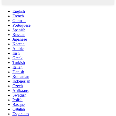
English
French
German
Portuguese
Spanish
Russian
Japanese
Korean
Arabic
Irish
Greek
Turkish
Italian
Danish
Romanian
Indonesian
Czech
Afrikaans
Swedish
Polish
Basque
Catalan
Esperanto