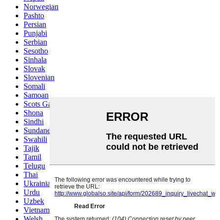
Norwegian
Pashto
Persian
Punjabi
Serbian
Sesotho
Sinhala
Slovak
Slovenian
Somali
Samoan
Scots Gaelic
Shona
Sindhi
Sundanese
Swahili
Tajik
Tamil
Telugu
Thai
Ukrainian
Urdu
Uzbek
Vietnamese
Welsh