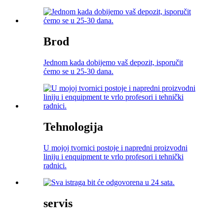
Brod
Jednom kada dobijemo vaš depozit, isporučit
ćemo se u 25-30 dana.
Tehnologija
U mojoj tvornici postoje i napredni proizvodni
liniju i enquipment te vrlo profesori i tehnički
radnici.
servis