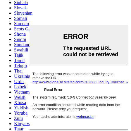
Sinhala
Slovak
Slovenian
Somali
Samoan
Scots Gaelic
Shona
Sindhi
Sundanese
Swahili
Tajik
Tamil
Telugu
Thai
Ukrainian
Urdu
Uzbek
Vietnamese
Welsh
Xhosa
Yiddish
Yoruba
Zulu
Kinyarwanda
Tatar