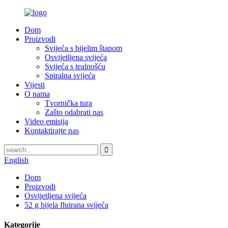
Dom
Proizvodi
Svijeća s bijelim štapom
Osvijetljena svijeća
Svijeća s tealnošću
Spiralna svijeća
Vijesti
O nama
Tvornička tura
Zašto odabrati nas
Video emisija
Kontaktirajte nas
English
Dom
Proizvodi
Osvijetljena svijeća
52 g bijela fluirana svijeća
Kategorije