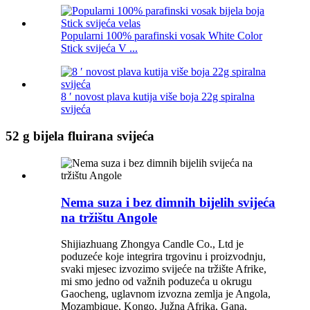
Popularni 100% parafinski vosak White Color
Stick svijeća V ...
8 ′ novost plava kutija više boja 22g spiralna
svijeća
52 g bijela fluirana svijeća
Nema suza i bez dimnih bijelih svijeća
na tržištu Angole
Shijiazhuang Zhongya Candle Co., Ltd je
poduzeće koje integrira trgovinu i proizvodnju,
svaki mjesec izvozimo svijeće na tržište Afrike,
mi smo jedno od važnih poduzeća u okrugu
Gaocheng, uglavnom izvozna zemlja je Angola,
Mozambique, Kongo, Južna Afrika, Gana,