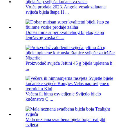
Vruća prodaja 2023. Angola vosak zalutana
svijeća bijela štapa H ...
Dobar miris super kvalitetnog bijelog štapa
lepršavog voska C ...
Proizvođač svijeća Jeftini 45 g bijela upletena h
...
Večera ili hitna osvjetljenje Svijetlo bijelo
kućanstvo C ...
Mala neznana svadbena bijela boja Tealight
svijeća