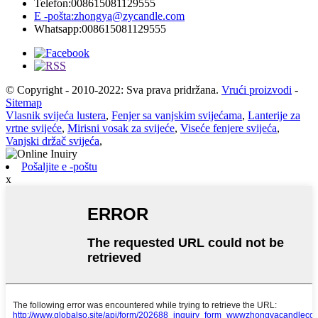
Telefon:
008615081129555
E -pošta:
zhongya@zycandle.com
Whatsapp:
008615081129555
© Copyright - 2010-2022: Sva prava pridržana.
Vrući proizvodi
-
Sitemap
Vlasnik svijeća lustera
,
Fenjer sa vanjskim svijećama
,
Lanterije za
vrtne svijeće
,
Mirisni vosak za svijeće
,
Viseće fenjere svijeća
,
Vanjski držač svijeća
,
Pošaljite e -poštu
x