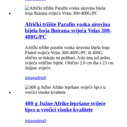
Afrički tržište Parafin voska sirovina
bijela boja fluirana svijeća Velas 300-
400G/PC
Afrički tržište parafin voska sirovina bijela boja
Fluted svijeća Velas 300-400G/PC ili 400G
obično se tiskaju na polibari. Aslo ima još jedna
svijeća veličine bijele. Obično 2,0 cm dia s 23 cm
duljine svijeće.
istraga
detalj
400 g Južne Afrike lepršane svijeće
6pcs u vrećici visoke kvalitete
istraga
detalj