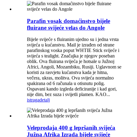
Parafin vosak domaćinstvo bijele
fluirane svijeće velas do Angole
Bijele svijeće s fluiranim ujedno su i jedna vrsta
svijeća u kućanstvu. Mail je izrađen od strane
parafinskog voska poput WHTIE Stick svijeće i
svijeća s tealight. Značajka je njegov poseban
oblik. Ova fluirana svijeća je hotsale u Južnoj
Africi, Angoli, Mozambiku, Rusiji. Uglavnom se
koristi za rasvjetu kućanstva kada je hitna,
večera, ukras, molitva. Ova svijeća normalno
spakirana od 6 računala u otisnutu polig.
Ospavani kando izgleda deficiranije i kad gori,
nije dim, bez suza i svijetli plamen. KAO...
istraga
detalj
Veleprodaja 400 g lepršanih svijeća
Južna Afrika Izrada bijele svijeće