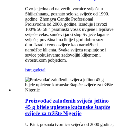
Ovo je jedna od najvećih tvornice svijeća u
Shijiazhuang, poznato selo za svijeće od 1990.
godine, Zhongya Candle Professional
Proizvodna od 2000. godine, izrađuje i izvozi
100% 56-58 ° parafinski vosak uvijene i lepršave
svijeće velas, sunčevi jarki stup Svijeće lagane
svijeće, površina ima linije i gori dobro suze i
dim. Izradit ćemo svijeće kao narudžbe i
narudžbe klijenta. Svaka svijeća raspituje se i
sevice pokušavamo zadovoljiti klijentom i
dvostrukom pobjedom.
istraga
detalj
Proizvođač zaluđenih svijeća jeftino
45 g bijele upletene kućanske štapiće
svijeće za tržište Nigerije
U Kini, poznata tvornica svijeća od 2000 godina,