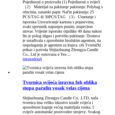
Pojedinosti o proizvodu (1) Pojedinosti o svijeći
（2） Materijal za pakiranje pakiranja: Polybag s
otiscima, zanatski papir. Način pakiranja: 25
PCS/TAG ili 30PCS/TAG （3） Umetanje i
isporuka Utovarivanje kartona s pojasevima,
svaki spremnik napunjen punim, inspeciton
utovar. Vrijeme isporuke otprilike 40 dana nakon
što je polog stigao i potvrdio pakiranje. Dostava
je surađivala s sposobnim brodskim agentom, na
raspolaganju je agentom za kupca. (4) Tvornički
prikaz i potvrda Shijiazhuang Zhongya Candle
Co., Ltd je osnovana u Yea ...
istraga
detalj
Tvornica svijeća izravna fob oblika
stupa parafin vosak velas cijena
Shijiazhuang Zhongya Candle Co, .LTD, naša
tvornica ima veliko iskustvo izrade svijeća i
sposobnost kupnje većeg materijala voska. I
svijeće automatske proizvodne strojeve. Svakog