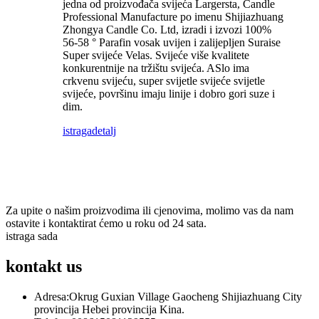
jedna od proizvođača svijeća Largersta, Candle
Professional Manufacture po imenu Shijiazhuang
Zhongya Candle Co. Ltd, izradi i izvozi 100%
56-58 ° Parafin vosak uvijen i zalijepljen Suraise
Super svijeće Velas. Svijeće više kvalitete
konkurentnije na tržištu svijeća. ASlo ima
crkvenu svijeću, super svijetle svijeće svijetle
svijeće, površinu imaju linije i dobro gori suze i
dim.
istraga
detalj
pretplatiti se
& Biti u toku
Za upite o našim proizvodima ili cjenovima, molimo vas da nam
ostavite i kontaktirat ćemo u roku od 24 sata.
istraga sada
kontakt
us
Adresa:
Okrug Guxian Village Gaocheng Shijiazhuang City
provincija Hebei provincija Kina.