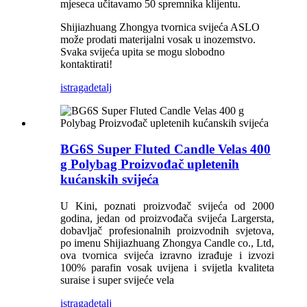
mjeseca učitavamo 50 spremnika klijentu.
Shijiazhuang Zhongya tvornica svijeća ASLO
može prodati materijalni vosak u inozemstvo.
Svaka svijeća upita se mogu slobodno
kontaktirati!
istraga
detalj
BG6S Super Fluted Candle Velas 400
g Polybag Proizvođač upletenih
kućanskih svijeća
U Kini, poznati proizvođač svijeća od 2000
godina, jedan od proizvođača svijeća Largersta,
dobavljač profesionalnih proizvodnih svjetova,
po imenu Shijiazhuang Zhongya Candle co., Ltd,
ova tvornica svijeća izravno izrađuje i izvozi
100% parafin vosak uvijena i svijetla kvaliteta
suraise i super svijeće vela
istraga
detalj