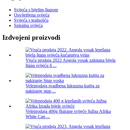
Svijeća s bijelim štapom
Osvijetljena svijeća
Svijeća s tealnošću
Spiralna svijeća
Izdvojeni proizvodi
Vruća prodaja 2022 Angola vosak zalutana bijela
štapa svijeća h ...
Veleprodaja svadbena luksuzna kutija za
pakiranje stup ...
Veleprodaja 400g fluirane svijeće Južna Afrika
White Can ...